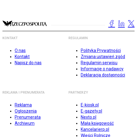
KONTAKT
REGULAMIN
O nas
Polityka Prywatności
Kontakt
Zmiana ustawień zgód
Napisz do nas
Regulamin serwisu
Informacje o nadawcy
Deklaracja dostępności
REKLAMA I PRENUMERATA
PARTNERZY
Reklama
E-kiosk.pl
Ogłoszenia
E-gazety.pl
Prenumerata
Nexto.pl
Archiwum
Mała księgowość
Kancelarierp.pl
Wieści Rolnicze