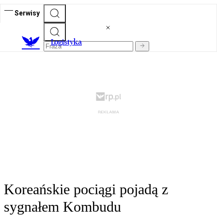
Serwisy
L
ogistyka
Koreańskie pociągi pojadą z
sygnałem Kombudu