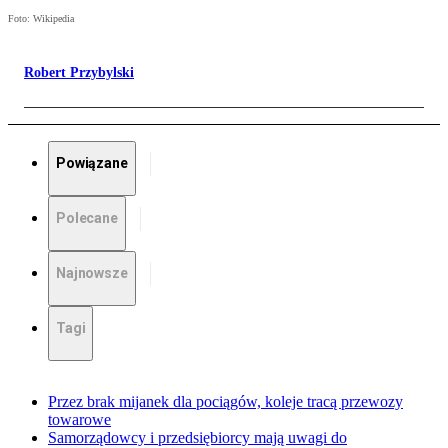
Foto: Wikipedia
Robert Przybylski
Powiązane
Polecane
Najnowsze
Tagi
Przez brak mijanek dla pociągów, koleje tracą przewozy
towarowe
Samorządowcy i przedsiębiorcy mają uwagi do