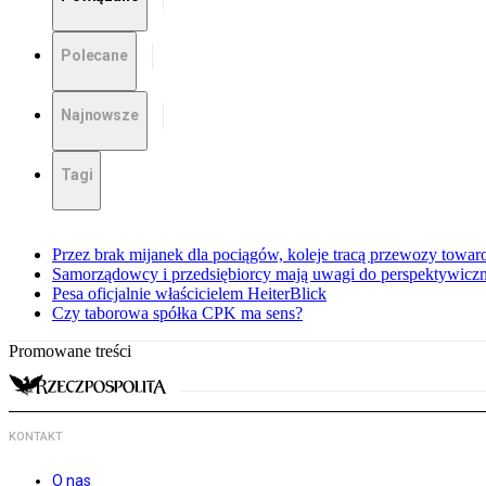
Polecane
Najnowsze
Tagi
Przez brak mijanek dla pociągów, koleje tracą przewozy towa
Samorządowcy i przedsiębiorcy mają uwagi do perspektywiczne
Pesa oficjalnie właścicielem HeiterBlick
Czy taborowa spółka CPK ma sens?
Promowane treści
KONTAKT
O nas