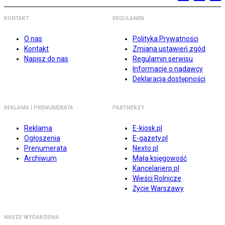
KONTAKT
REGULAMIN
O nas
Polityka Prywatności
Kontakt
Zmiana ustawień zgód
Napisz do nas
Regulamin serwisu
Informacje o nadawcy
Deklaracja dostępności
REKLAMA I PRENUMERATA
PARTNERZY
Reklama
E-kiosk.pl
Ogłoszenia
E-gazety.pl
Prenumerata
Nexto.pl
Archiwum
Mała księgowość
Kancelarierp.pl
Wieści Rolnicze
Życie Warszawy
NASZE WYDARZENIA