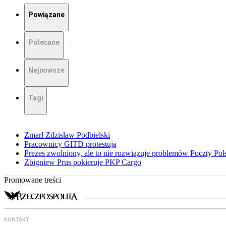
Powiązane
Polecane
Najnowsze
Tagi
Zmarł Zdzisław Podbielski
Pracownicy GITD protestują
Prezes zwolniony, ale to nie rozwiązuje problemów Poczty Pols
Zbigniew Prus pokieruje PKP Cargo
Promowane treści
KONTAKT