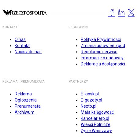
KONTAKT
REGULAMIN
O nas
Polityka Prywatności
Kontakt
Zmiana ustawień zgód
Napisz do nas
Regulamin serwisu
Informacje o nadawcy
Deklaracja dostępności
REKLAMA I PRENUMERATA
PARTNERZY
Reklama
E-kiosk.pl
Ogłoszenia
E-gazety.pl
Prenumerata
Nexto.pl
Archiwum
Mała księgowość
Kancelarierp.pl
Wieści Rolnicze
Życie Warszawy