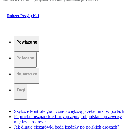
Foto: Scania R 450 4×2 z pantografem na niemieckiej autostradzie pod Darmstadt
Robert Przybylski
Powiązane
Polecane
Najnowsze
Tagi
Szybsze kontrole graniczne zwiększą przeładunki w portach
Paprocki: hiszpańskie firmy przejmą od polskich przewozy
międzynarodowe
Jak długie ciężarówki będą jeździły po polskich drogach?