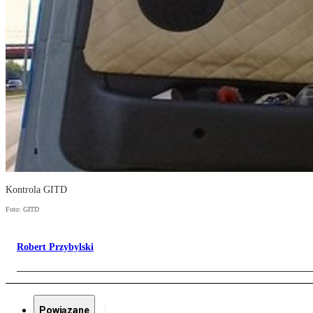
Kontrola GITD
Foto: GITD
Robert Przybylski
Powiązane