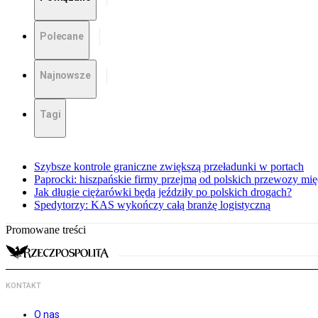
Polecane
Najnowsze
Tagi
Szybsze kontrole graniczne zwiększą przeładunki w portach
Paprocki: hiszpańskie firmy przejmą od polskich przewozy m
Jak długie ciężarówki będą jeździły po polskich drogach?
Spedytorzy: KAS wykończy całą branżę logistyczną
Promowane treści
KONTAKT
O nas