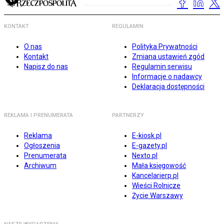
KONTAKT
REGULAMIN
O nas
Polityka Prywatności
Kontakt
Zmiana ustawień zgód
Napisz do nas
Regulamin serwisu
Informacje o nadawcy
Deklaracja dostępności
REKLAMA I PRENUMERATA
PARTNERZY
Reklama
E-kiosk.pl
Ogłoszenia
E-gazety.pl
Prenumerata
Nexto.pl
Archiwum
Mała księgowość
Kancelarierp.pl
Wieści Rolnicze
Życie Warszawy