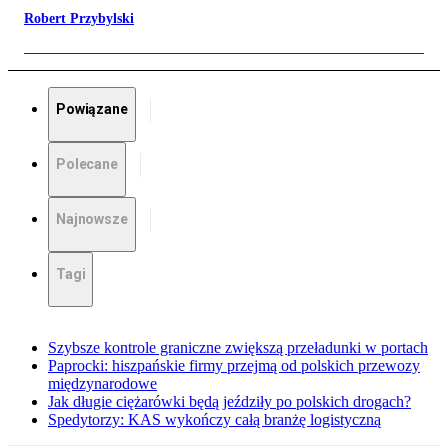
Robert Przybylski
Powiązane
Polecane
Najnowsze
Tagi
Szybsze kontrole graniczne zwiększą przeładunki w portach
Paprocki: hiszpańskie firmy przejmą od polskich przewozy
międzynarodowe
Jak długie ciężarówki będą jeździły po polskich drogach?
Spedytorzy: KAS wykończy całą branżę logistyczną