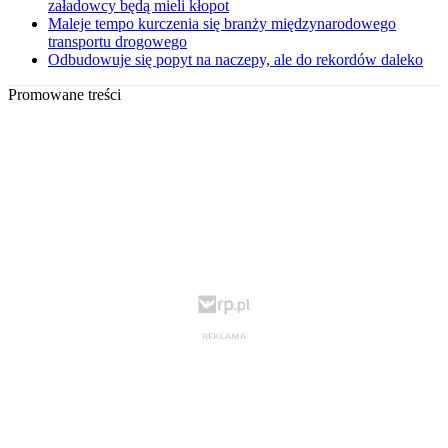
załadowcy będą mieli kłopot
Maleje tempo kurczenia się branży międzynarodowego
transportu drogowego
Odbudowuje się popyt na naczepy, ale do rekordów daleko
Promowane treści