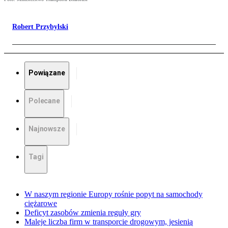
Robert Przybylski
Powiązane
Polecane
Najnowsze
Tagi
W naszym regionie Europy rośnie popyt na samochody
ciężarowe
Deficyt zasobów zmienia reguły gry
Maleje liczba firm w transporcie drogowym, jesienią