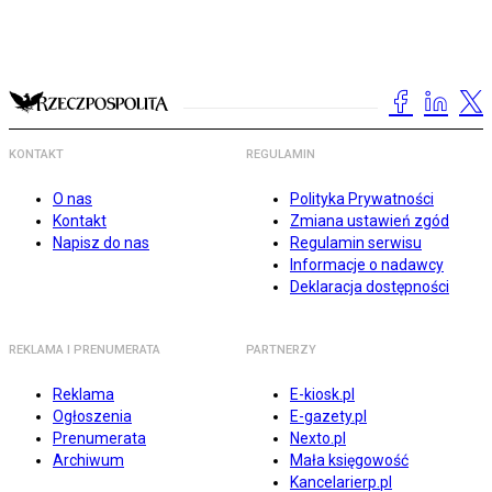
KONTAKT
REGULAMIN
O nas
Polityka Prywatności
Kontakt
Zmiana ustawień zgód
Napisz do nas
Regulamin serwisu
Informacje o nadawcy
Deklaracja dostępności
REKLAMA I PRENUMERATA
PARTNERZY
Reklama
E-kiosk.pl
Ogłoszenia
E-gazety.pl
Prenumerata
Nexto.pl
Archiwum
Mała księgowość
Kancelarierp.pl