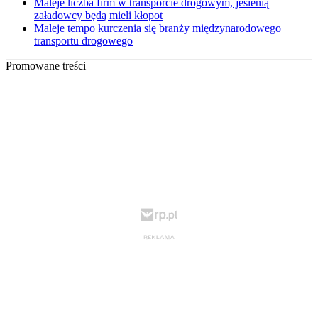
Maleje liczba firm w transporcie drogowym, jesienią
załadowcy będą mieli kłopot
Maleje tempo kurczenia się branży międzynarodowego
transportu drogowego
Promowane treści