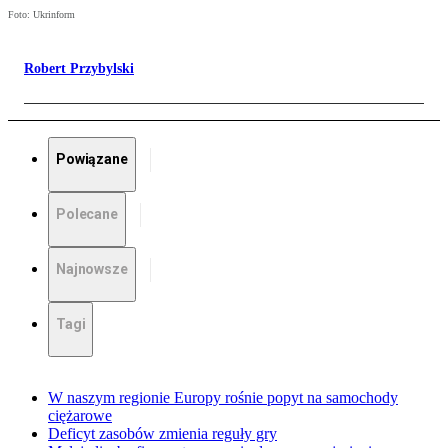
Foto: Ukrinform
Robert Przybylski
Powiązane
Polecane
Najnowsze
Tagi
W naszym regionie Europy rośnie popyt na samochody
ciężarowe
Deficyt zasobów zmienia reguły gry