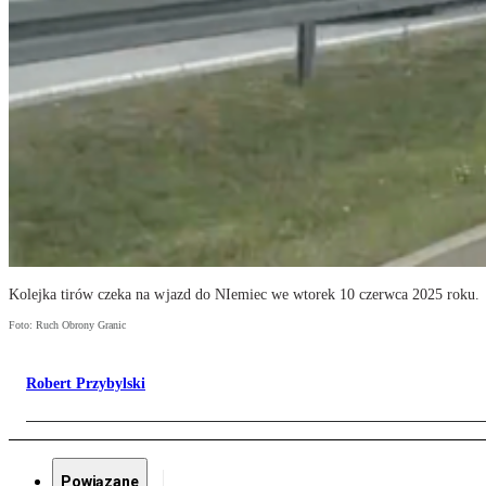
Kolejka tirów czeka na wjazd do NIemiec we wtorek 10 czerwca 2025 roku.
Foto: Ruch Obrony Granic
Robert Przybylski
Powiązane