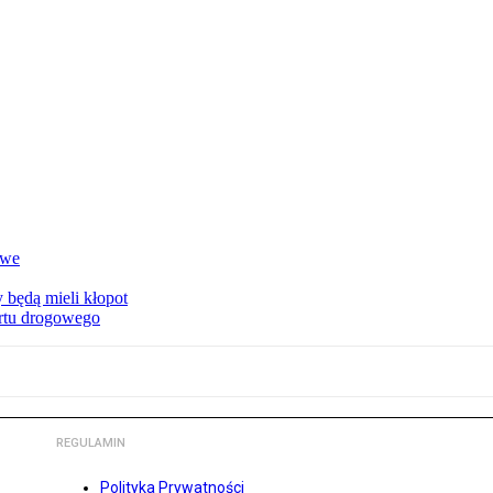
owe
 będą mieli kłopot
ortu drogowego
REGULAMIN
Polityka Prywatności