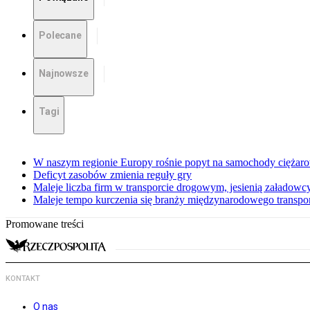
Polecane
Najnowsze
Tagi
W naszym regionie Europy rośnie popyt na samochody ciężar
Deficyt zasobów zmienia reguły gry
Maleje liczba firm w transporcie drogowym, jesienią załadowcy
Maleje tempo kurczenia się branży międzynarodowego transp
Promowane treści
KONTAKT
O nas