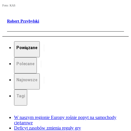
Foto: KAS
Robert Przybylski
Powiązane
Polecane
Najnowsze
Tagi
W naszym regionie Europy rośnie popyt na samochody
ciężarowe
Deficyt zasobów zmienia reguły gry