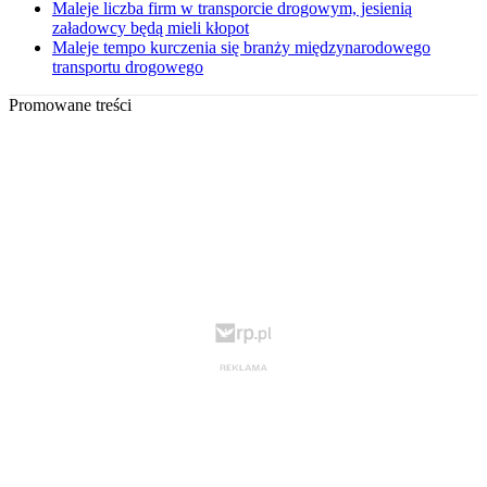
Maleje liczba firm w transporcie drogowym, jesienią
załadowcy będą mieli kłopot
Maleje tempo kurczenia się branży międzynarodowego
transportu drogowego
Promowane treści