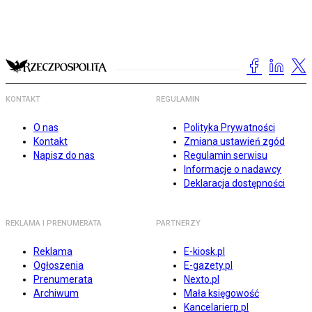
KONTAKT
REGULAMIN
O nas
Polityka Prywatności
Kontakt
Zmiana ustawień zgód
Napisz do nas
Regulamin serwisu
Informacje o nadawcy
Deklaracja dostępności
REKLAMA I PRENUMERATA
PARTNERZY
Reklama
E-kiosk.pl
Ogłoszenia
E-gazety.pl
Prenumerata
Nexto.pl
Archiwum
Mała księgowość
Kancelarierp.pl