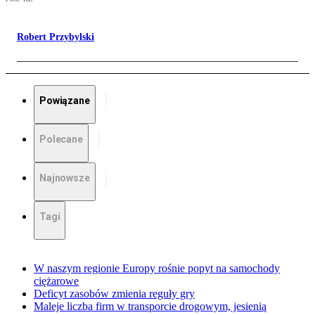
Robert Przybylski
Powiązane
Polecane
Najnowsze
Tagi
W naszym regionie Europy rośnie popyt na samochody
ciężarowe
Deficyt zasobów zmienia reguły gry
Maleje liczba firm w transporcie drogowym, jesienią