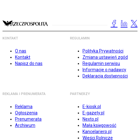
KONTAKT
REGULAMIN
O nas
Polityka Prywatności
Kontakt
Zmiana ustawień zgód
Napisz do nas
Regulamin serwisu
Informacje o nadawcy
Deklaracja dostępności
REKLAMA I PRENUMERATA
PARTNERZY
Reklama
E-kiosk.pl
Ogłoszenia
E-gazety.pl
Prenumerata
Nexto.pl
Archiwum
Mała księgowość
Kancelarierp.pl
Wieści Rolnicze