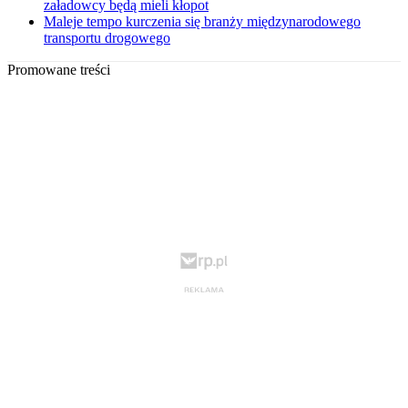
załadowcy będą mieli kłopot
Maleje tempo kurczenia się branży międzynarodowego
transportu drogowego
Promowane treści