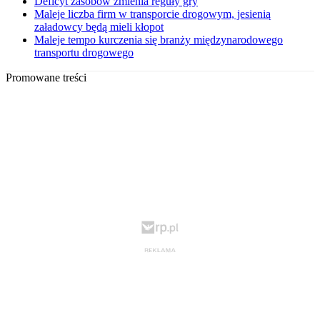
Deficyt zasobów zmienia reguły gry
Maleje liczba firm w transporcie drogowym, jesienią
załadowcy będą mieli kłopot
Maleje tempo kurczenia się branży międzynarodowego
transportu drogowego
Promowane treści