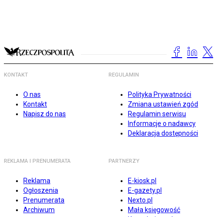
KONTAKT
REGULAMIN
O nas
Polityka Prywatności
Kontakt
Zmiana ustawień zgód
Napisz do nas
Regulamin serwisu
Informacje o nadawcy
Deklaracja dostępności
REKLAMA I PRENUMERATA
PARTNERZY
Reklama
E-kiosk.pl
Ogłoszenia
E-gazety.pl
Prenumerata
Nexto.pl
Archiwum
Mała księgowość