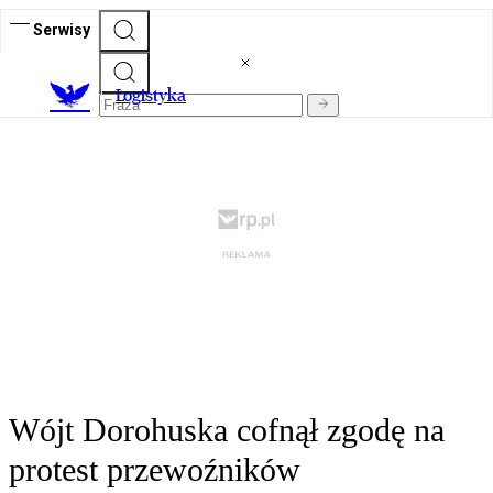
Serwisy
L
ogistyka
Wójt Dorohuska cofnął zgodę na
protest przewoźników