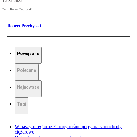
16 XI 2023
Foto: Robert Przybylski
Robert Przybylski
Powiązane
Polecane
Najnowsze
Tagi
W naszym regionie Europy rośnie popyt na samochody
ciężarowe