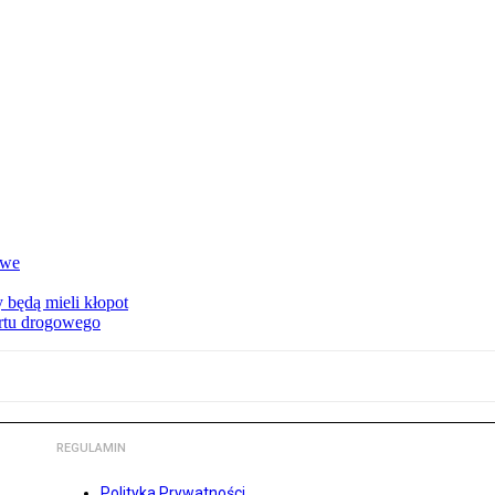
owe
 będą mieli kłopot
ortu drogowego
REGULAMIN
Polityka Prywatności