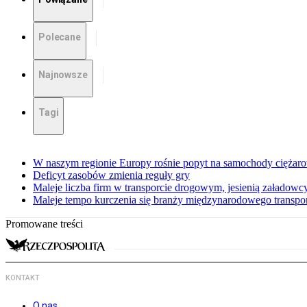
Polecane
Najnowsze
Tagi
W naszym regionie Europy rośnie popyt na samochody ciężar
Deficyt zasobów zmienia reguły gry
Maleje liczba firm w transporcie drogowym, jesienią załadowcy
Maleje tempo kurczenia się branży międzynarodowego transp
Promowane treści
KONTAKT
O nas