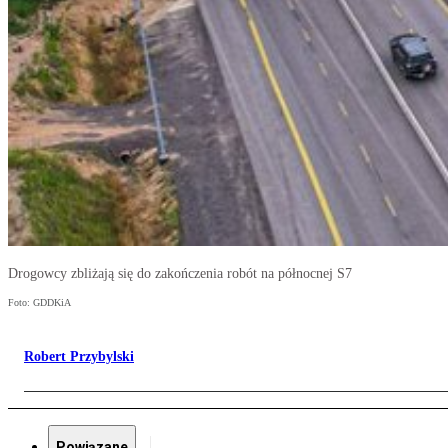
Drogowcy zbliżają się do zakończenia robót na północnej S7
Foto: GDDKiA
Robert Przybylski
Powiązane