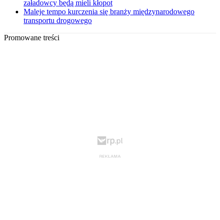
załadowcy będą mieli kłopot
Maleje tempo kurczenia się branży międzynarodowego
transportu drogowego
Promowane treści