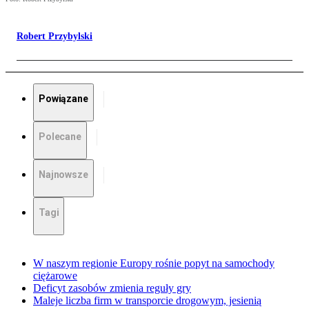
Robert Przybylski
Powiązane
Polecane
Najnowsze
Tagi
W naszym regionie Europy rośnie popyt na samochody
ciężarowe
Deficyt zasobów zmienia reguły gry
Maleje liczba firm w transporcie drogowym, jesienią