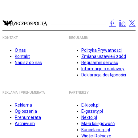
KONTAKT
REGULAMIN
O nas
Polityka Prywatności
Kontakt
Zmiana ustawień zgód
Napisz do nas
Regulamin serwisu
Informacje o nadawcy
Deklaracja dostępności
REKLAMA I PRENUMERATA
PARTNERZY
Reklama
E-kiosk.pl
Ogłoszenia
E-gazety.pl
Prenumerata
Nexto.pl
Archiwum
Mała księgowość
Kancelarierp.pl
Wieści Rolnicze