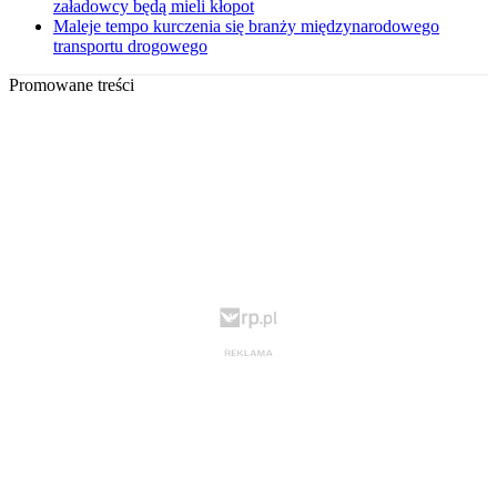
załadowcy będą mieli kłopot
Maleje tempo kurczenia się branży międzynarodowego
transportu drogowego
Promowane treści