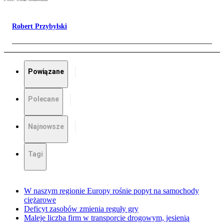
Robert Przybylski
Powiązane
Polecane
Najnowsze
Tagi
W naszym regionie Europy rośnie popyt na samochody
ciężarowe
Deficyt zasobów zmienia reguły gry
Maleje liczba firm w transporcie drogowym, jesienią