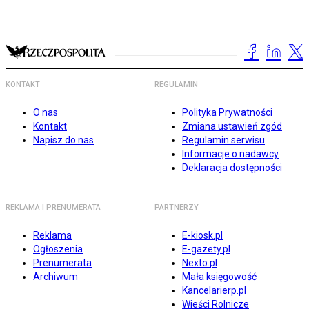
KONTAKT
REGULAMIN
O nas
Polityka Prywatności
Kontakt
Zmiana ustawień zgód
Napisz do nas
Regulamin serwisu
Informacje o nadawcy
Deklaracja dostępności
REKLAMA I PRENUMERATA
PARTNERZY
Reklama
E-kiosk.pl
Ogłoszenia
E-gazety.pl
Prenumerata
Nexto.pl
Archiwum
Mała księgowość
Kancelarierp.pl
Wieści Rolnicze