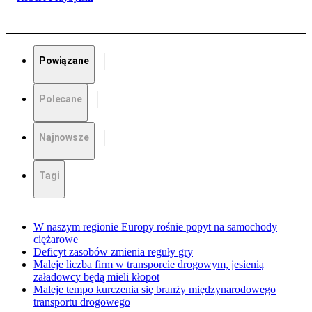
Powiązane
Polecane
Najnowsze
Tagi
W naszym regionie Europy rośnie popyt na samochody
ciężarowe
Deficyt zasobów zmienia reguły gry
Maleje liczba firm w transporcie drogowym, jesienią
załadowcy będą mieli kłopot
Maleje tempo kurczenia się branży międzynarodowego
transportu drogowego