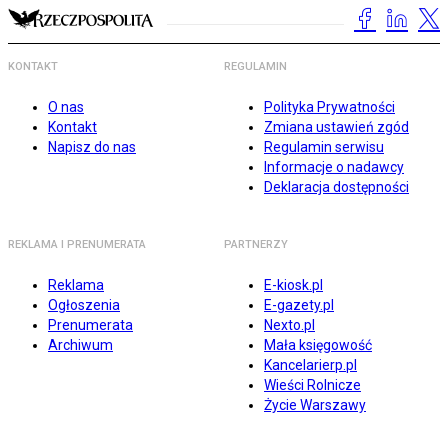
KONTAKT
REGULAMIN
O nas
Polityka Prywatności
Kontakt
Zmiana ustawień zgód
Napisz do nas
Regulamin serwisu
Informacje o nadawcy
Deklaracja dostępności
REKLAMA I PRENUMERATA
PARTNERZY
Reklama
E-kiosk.pl
Ogłoszenia
E-gazety.pl
Prenumerata
Nexto.pl
Archiwum
Mała księgowość
Kancelarierp.pl
Wieści Rolnicze
Życie Warszawy