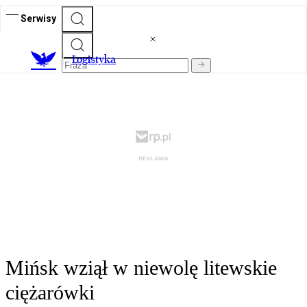
Serwisy
L
ogistyka
Mińsk wziął w niewolę litewskie
ciężarówki