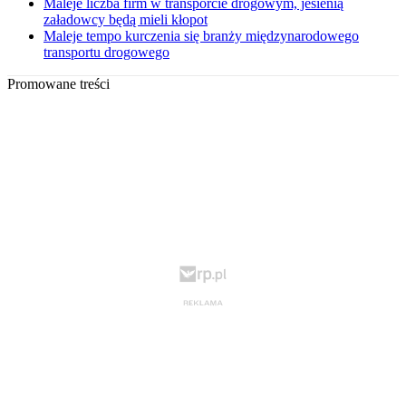
Maleje liczba firm w transporcie drogowym, jesienią
załadowcy będą mieli kłopot
Maleje tempo kurczenia się branży międzynarodowego
transportu drogowego
Promowane treści