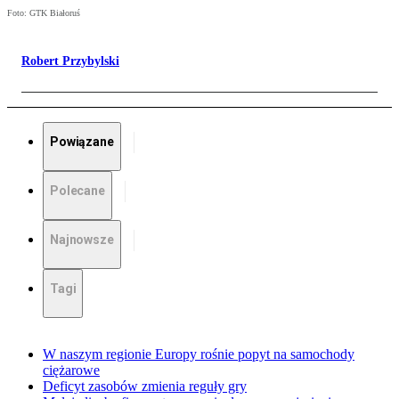
Foto: GTK Białoruś
Robert Przybylski
Powiązane
Polecane
Najnowsze
Tagi
W naszym regionie Europy rośnie popyt na samochody
ciężarowe
Deficyt zasobów zmienia reguły gry