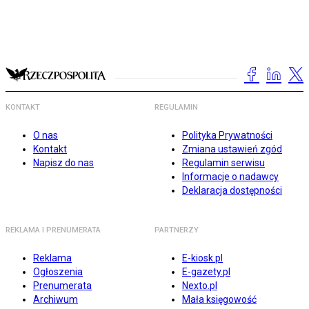
KONTAKT
REGULAMIN
O nas
Polityka Prywatności
Kontakt
Zmiana ustawień zgód
Napisz do nas
Regulamin serwisu
Informacje o nadawcy
Deklaracja dostępności
REKLAMA I PRENUMERATA
PARTNERZY
Reklama
E-kiosk.pl
Ogłoszenia
E-gazety.pl
Prenumerata
Nexto.pl
Archiwum
Mała księgowość