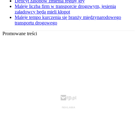
Deficyt zasobów zmienia reguły gry
Maleje liczba firm w transporcie drogowym, jesienią
załadowcy będą mieli kłopot
Maleje tempo kurczenia się branży międzynarodowego
transportu drogowego
Promowane treści