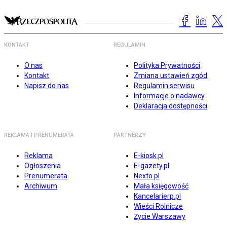
KONTAKT
REGULAMIN
O nas
Polityka Prywatności
Kontakt
Zmiana ustawień zgód
Napisz do nas
Regulamin serwisu
Informacje o nadawcy
Deklaracja dostępności
REKLAMA I PRENUMERATA
PARTNERZY
Reklama
E-kiosk.pl
Ogłoszenia
E-gazety.pl
Prenumerata
Nexto.pl
Archiwum
Mała księgowość
Kancelarierp.pl
Wieści Rolnicze
Życie Warszawy