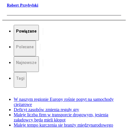
Robert Przybylski
Powiązane
Polecane
Najnowsze
Tagi
W naszym regionie Europy rośnie popyt na samochody
ciężarowe
Deficyt zasobów zmienia reguły gry
Maleje liczba firm w transporcie drogowym, jesienią
załadowcy będą mieli kłopot
Maleje tempo kurczenia się branży międzynarodowego