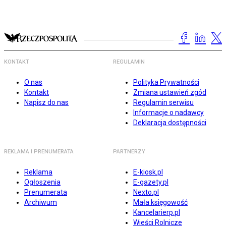
KONTAKT
REGULAMIN
O nas
Polityka Prywatności
Kontakt
Zmiana ustawień zgód
Napisz do nas
Regulamin serwisu
Informacje o nadawcy
Deklaracja dostępności
REKLAMA I PRENUMERATA
PARTNERZY
Reklama
E-kiosk.pl
Ogłoszenia
E-gazety.pl
Prenumerata
Nexto.pl
Archiwum
Mała księgowość
Kancelarierp.pl
Wieści Rolnicze