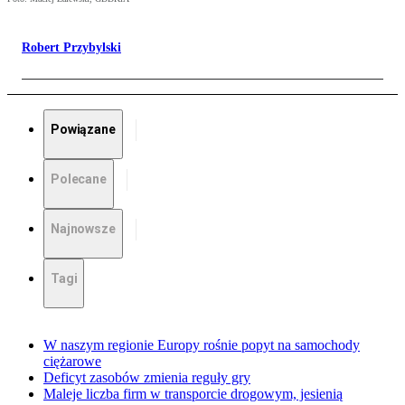
Robert Przybylski
Powiązane
Polecane
Najnowsze
Tagi
W naszym regionie Europy rośnie popyt na samochody
ciężarowe
Deficyt zasobów zmienia reguły gry
Maleje liczba firm w transporcie drogowym, jesienią