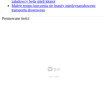
załadowcy będą mieli kłopot
Maleje tempo kurczenia się branży międzynarodowego
transportu drogowego
Promowane treści