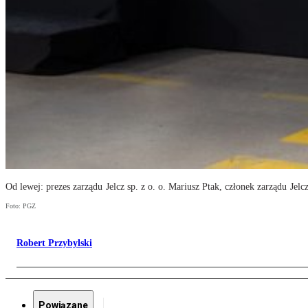
Od lewej: prezes zarządu Jelcz sp. z o. o. Mariusz Ptak, członek zarządu J
Foto: PGZ
Robert Przybylski
Powiązane