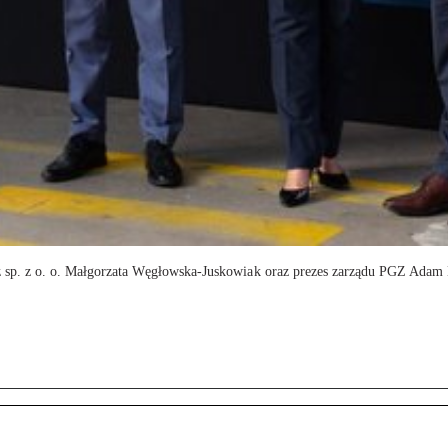
elcz sp. z o. o. Małgorzata Węgłowska-Juskowiak oraz prezes zarządu PGZ Adam