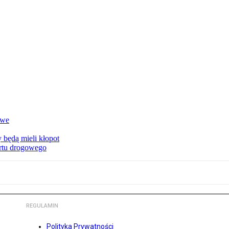
owe
 będą mieli kłopot
ortu drogowego
REGULAMIN
Polityka Prywatności