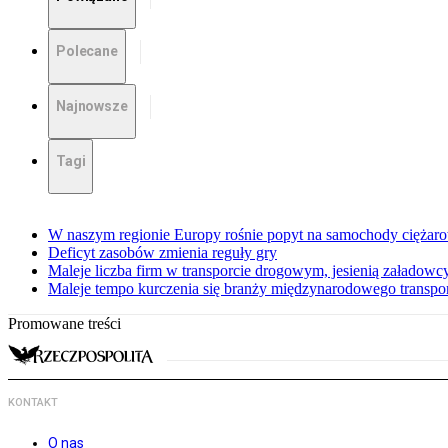
Polecane
Najnowsze
Tagi
W naszym regionie Europy rośnie popyt na samochody ciężar
Deficyt zasobów zmienia reguły gry
Maleje liczba firm w transporcie drogowym, jesienią załadowcy
Maleje tempo kurczenia się branży międzynarodowego transp
Promowane treści
KONTAKT
O nas