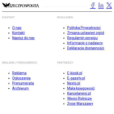
KONTAKT
REGULAMIN
O nas
Polityka Prywatności
Kontakt
Zmiana ustawień zgód
Napisz do nas
Regulamin serwisu
Informacje o nadawcy
Deklaracja dostępności
REKLAMA I PRENUMERATA
PARTNERZY
Reklama
E-kiosk.pl
Ogłoszenia
E-gazety.pl
Prenumerata
Nexto.pl
Archiwum
Mała księgowość
Kancelarierp.pl
Wieści Rolnicze
Życie Warszawy