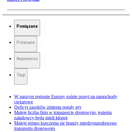
Powiązane
Polecane
Najnowsze
Tagi
W naszym regionie Europy rośnie popyt na samochody
ciężarowe
Deficyt zasobów zmienia reguły gry
Maleje liczba firm w transporcie drogowym, jesienią
załadowcy będą mieli kłopot
Maleje tempo kurczenia się branży międzynarodowego
transportu drogowego