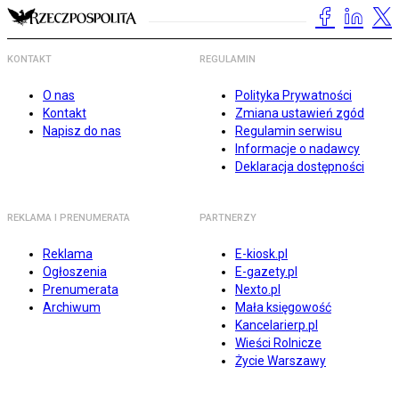
KONTAKT
REGULAMIN
O nas
Polityka Prywatności
Kontakt
Zmiana ustawień zgód
Napisz do nas
Regulamin serwisu
Informacje o nadawcy
Deklaracja dostępności
REKLAMA I PRENUMERATA
PARTNERZY
Reklama
E-kiosk.pl
Ogłoszenia
E-gazety.pl
Prenumerata
Nexto.pl
Archiwum
Mała księgowość
Kancelarierp.pl
Wieści Rolnicze
Życie Warszawy