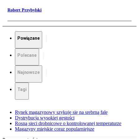
Robert Przybylski
Powiązane
Polecane
Najnowsze
Tagi
Rynek magazynowy szykuje się na srebrną falę
Dystrybucja wysokiej gęstości
Rosną sieci drobnicowe o kontrolowanej temperaturze
Magazyny miejskie coraz popularniejsze