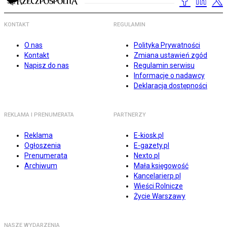
KONTAKT
REGULAMIN
O nas
Polityka Prywatności
Kontakt
Zmiana ustawień zgód
Napisz do nas
Regulamin serwisu
Informacje o nadawcy
Deklaracja dostępności
REKLAMA I PRENUMERATA
PARTNERZY
Reklama
E-kiosk.pl
Ogłoszenia
E-gazety.pl
Prenumerata
Nexto.pl
Archiwum
Mała księgowość
Kancelarierp.pl
Wieści Rolnicze
Życie Warszawy
NASZE WYDARZENIA