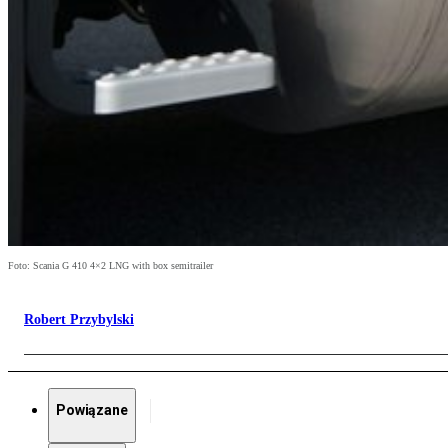
Foto: Scania G 410 4×2 LNG with box semitrailer
Robert Przybylski
Powiązane