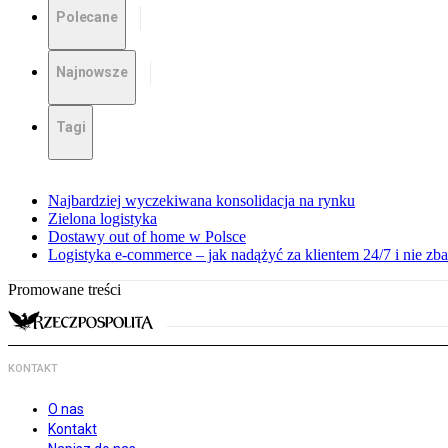
Polecane
Najnowsze
Tagi
Najbardziej wyczekiwana konsolidacja na rynku
Zielona logistyka
Dostawy out of home w Polsce
Logistyka e-commerce – jak nadążyć za klientem 24/7 i nie z
Promowane treści
KONTAKT
O nas
Kontakt