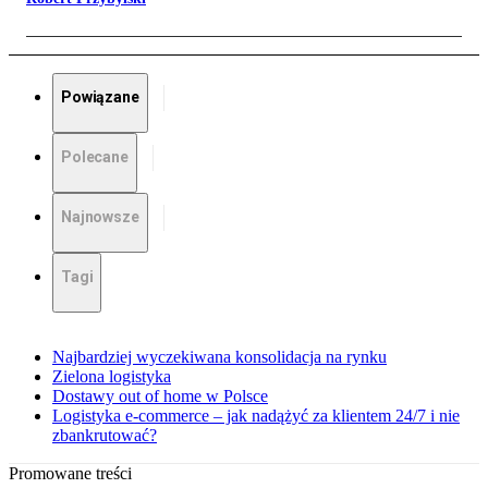
Powiązane
Polecane
Najnowsze
Tagi
Najbardziej wyczekiwana konsolidacja na rynku
Zielona logistyka
Dostawy out of home w Polsce
Logistyka e-commerce – jak nadążyć za klientem 24/7 i nie
zbankrutować?
Promowane treści