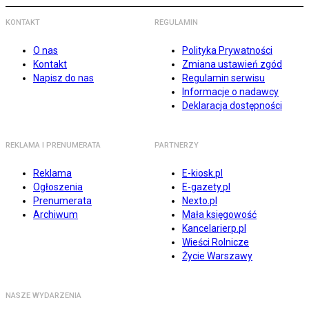
KONTAKT
REGULAMIN
O nas
Polityka Prywatności
Kontakt
Zmiana ustawień zgód
Napisz do nas
Regulamin serwisu
Informacje o nadawcy
Deklaracja dostępności
REKLAMA I PRENUMERATA
PARTNERZY
Reklama
E-kiosk.pl
Ogłoszenia
E-gazety.pl
Prenumerata
Nexto.pl
Archiwum
Mała księgowość
Kancelarierp.pl
Wieści Rolnicze
Życie Warszawy
NASZE WYDARZENIA