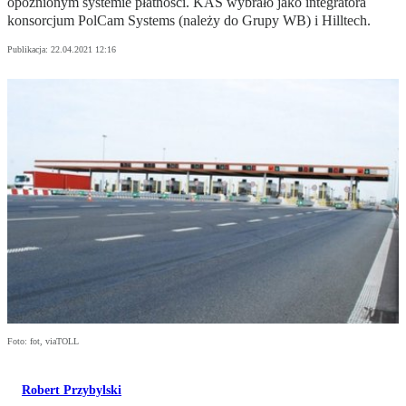
opóźnionym systemie płatności. KAS wybrało jako integratora
konsorcjum PolCam Systems (należy do Grupy WB) i Hilltech.
Publikacja:
22.04.2021 12:16
Foto: fot, viaTOLL
Robert Przybylski