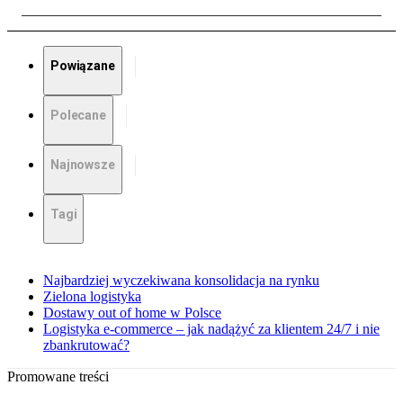
Powiązane
Polecane
Najnowsze
Tagi
Najbardziej wyczekiwana konsolidacja na rynku
Zielona logistyka
Dostawy out of home w Polsce
Logistyka e-commerce – jak nadążyć za klientem 24/7 i nie
zbankrutować?
Promowane treści