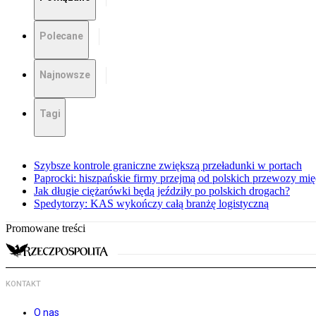
Polecane
Najnowsze
Tagi
Szybsze kontrole graniczne zwiększą przeładunki w portach
Paprocki: hiszpańskie firmy przejmą od polskich przewozy m
Jak długie ciężarówki będą jeździły po polskich drogach?
Spedytorzy: KAS wykończy całą branżę logistyczną
Promowane treści
KONTAKT
O nas