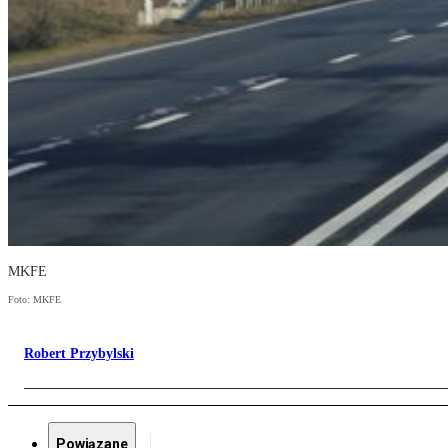
MKFE
Foto: MKFE
Robert Przybylski
Powiązane