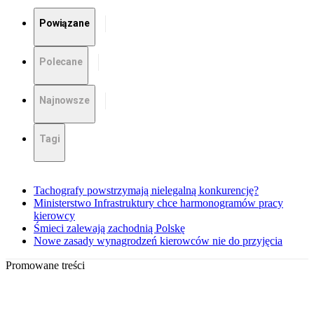
Powiązane
Polecane
Najnowsze
Tagi
Tachografy powstrzymają nielegalną konkurencję?
Ministerstwo Infrastruktury chce harmonogramów pracy
kierowcy
Śmieci zalewają zachodnią Polskę
Nowe zasady wynagrodzeń kierowców nie do przyjęcia
Promowane treści