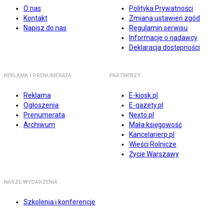
O nas
Polityka Prywatności
Kontakt
Zmiana ustawień zgód
Napisz do nas
Regulamin serwisu
Informacje o nadawcy
Deklaracja dostępności
REKLAMA I PRENUMERATA
PARTNERZY
Reklama
E-kiosk.pl
Ogłoszenia
E-gazety.pl
Prenumerata
Nexto.pl
Archiwum
Mała księgowość
Kancelarierp.pl
Wieści Rolnicze
Życie Warszawy
NASZE WYDARZENIA
Szkolenia i konferencje