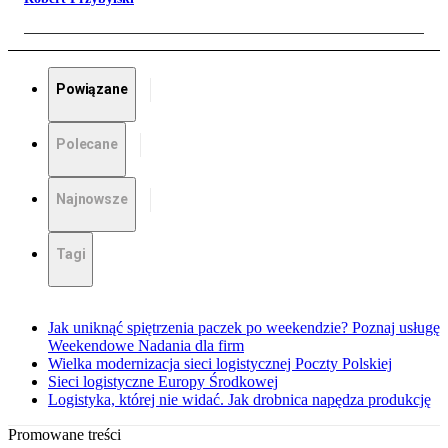
Powiązane
Polecane
Najnowsze
Tagi
Jak uniknąć spiętrzenia paczek po weekendzie? Poznaj usługę
Weekendowe Nadania dla firm
Wielka modernizacja sieci logistycznej Poczty Polskiej
Sieci logistyczne Europy Środkowej
Logistyka, której nie widać. Jak drobnica napędza produkcję
Promowane treści