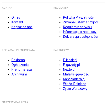
KONTAKT
REGULAMIN
O nas
Polityka Prywatności
Kontakt
Zmiana ustawień zgód
Napisz do nas
Regulamin serwisu
Informacje o nadawcy
Deklaracja dostępności
REKLAMA I PRENUMERATA
PARTNERZY
Reklama
E-kiosk.pl
Ogłoszenia
E-gazety.pl
Prenumerata
Nexto.pl
Archiwum
Mała księgowość
Kancelarierp.pl
Wieści Rolnicze
Życie Warszawy
NASZE WYDARZENIA