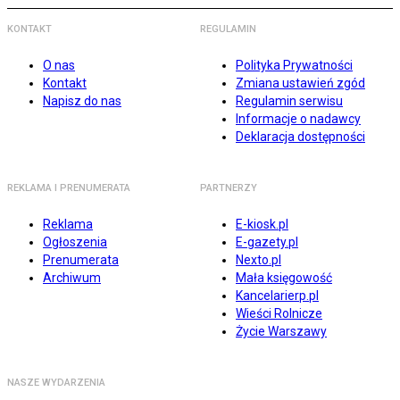
KONTAKT
REGULAMIN
O nas
Polityka Prywatności
Kontakt
Zmiana ustawień zgód
Napisz do nas
Regulamin serwisu
Informacje o nadawcy
Deklaracja dostępności
REKLAMA I PRENUMERATA
PARTNERZY
Reklama
E-kiosk.pl
Ogłoszenia
E-gazety.pl
Prenumerata
Nexto.pl
Archiwum
Mała księgowość
Kancelarierp.pl
Wieści Rolnicze
Życie Warszawy
NASZE WYDARZENIA