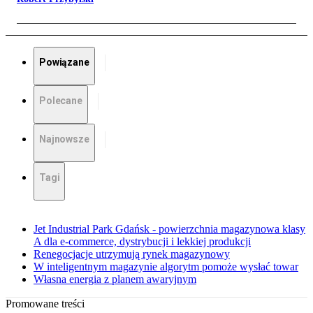
Powiązane
Polecane
Najnowsze
Tagi
Jet Industrial Park Gdańsk - powierzchnia magazynowa klasy
A dla e-commerce, dystrybucji i lekkiej produkcji
Renegocjacje utrzymują rynek magazynowy
W inteligentnym magazynie algorytm pomoże wysłać towar
Własna energia z planem awaryjnym
Promowane treści