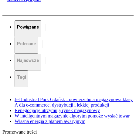
Powiązane
Polecane
Najnowsze
Tagi
Jet Industrial Park Gdańsk - powierzchnia magazynowa klasy
A dla e-commerce, dystrybucji i lekkiej produkcji
Renegocjacje utrzymują rynek magazynowy
W inteligentnym magazynie algorytm pomoże wysłać towar
Własna energia z planem awaryjnym
Promowane treści