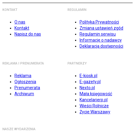
KONTAKT
REGULAMIN
O nas
Polityka Prywatności
Kontakt
Zmiana ustawień zgód
Napisz do nas
Regulamin serwisu
Informacje o nadawcy
Deklaracja dostępności
REKLAMA I PRENUMERATA
PARTNERZY
Reklama
E-kiosk.pl
Ogłoszenia
E-gazety.pl
Prenumerata
Nexto.pl
Archiwum
Mała księgowość
Kancelarierp.pl
Wieści Rolnicze
Życie Warszawy
NASZE WYDARZENIA