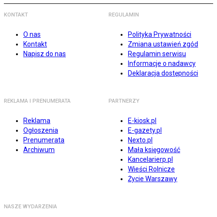
KONTAKT
REGULAMIN
O nas
Polityka Prywatności
Kontakt
Zmiana ustawień zgód
Napisz do nas
Regulamin serwisu
Informacje o nadawcy
Deklaracja dostępności
REKLAMA I PRENUMERATA
PARTNERZY
Reklama
E-kiosk.pl
Ogłoszenia
E-gazety.pl
Prenumerata
Nexto.pl
Archiwum
Mała księgowość
Kancelarierp.pl
Wieści Rolnicze
Życie Warszawy
NASZE WYDARZENIA