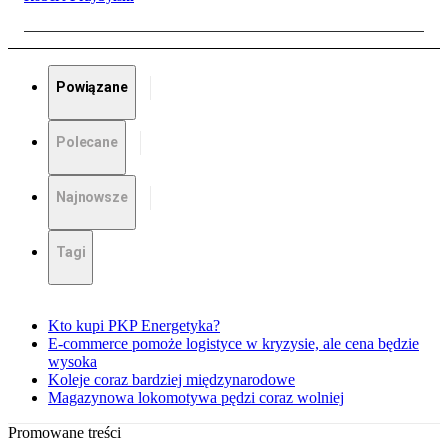
Powiązane
Polecane
Najnowsze
Tagi
Kto kupi PKP Energetyka?
E-commerce pomoże logistyce w kryzysie, ale cena będzie
wysoka
Koleje coraz bardziej międzynarodowe
Magazynowa lokomotywa pędzi coraz wolniej
Promowane treści