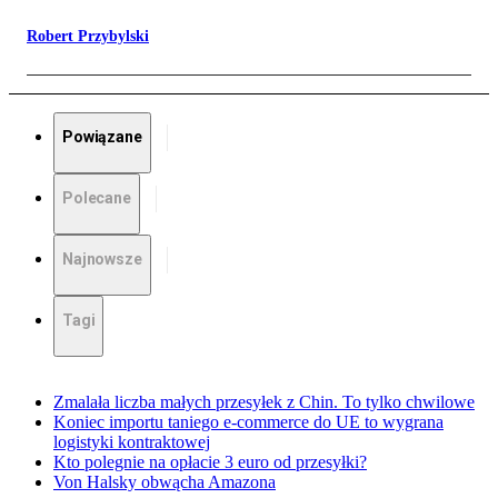
Robert Przybylski
Powiązane
Polecane
Najnowsze
Tagi
Zmalała liczba małych przesyłek z Chin. To tylko chwilowe
Koniec importu taniego e-commerce do UE to wygrana
logistyki kontraktowej
Kto polegnie na opłacie 3 euro od przesyłki?
Von Halsky obwącha Amazona