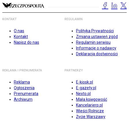
KONTAKT
REGULAMIN
O nas
Polityka Prywatności
Kontakt
Zmiana ustawień zgód
Napisz do nas
Regulamin serwisu
Informacje o nadawcy
Deklaracja dostępności
REKLAMA I PRENUMERATA
PARTNERZY
Reklama
E-kiosk.pl
Ogłoszenia
E-gazety.pl
Prenumerata
Nexto.pl
Archiwum
Mała księgowość
Kancelarierp.pl
Wieści Rolnicze
Życie Warszawy