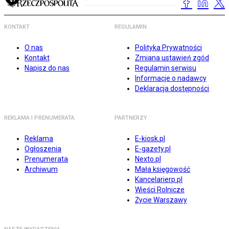
KONTAKT
REGULAMIN
O nas
Polityka Prywatności
Kontakt
Zmiana ustawień zgód
Napisz do nas
Regulamin serwisu
Informacje o nadawcy
Deklaracja dostępności
REKLAMA I PRENUMERATA
PARTNERZY
Reklama
E-kiosk.pl
Ogłoszenia
E-gazety.pl
Prenumerata
Nexto.pl
Archiwum
Mała księgowość
Kancelarierp.pl
Wieści Rolnicze
Życie Warszawy