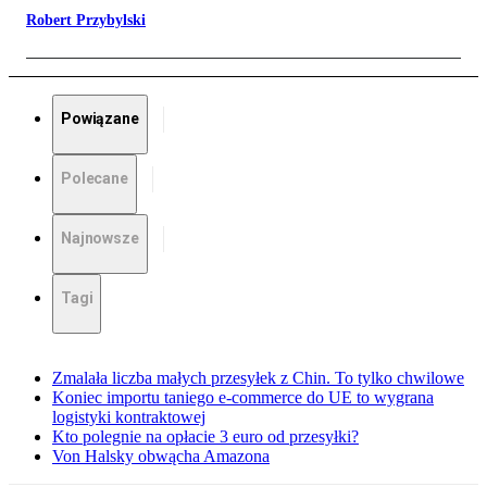
Robert Przybylski
Powiązane
Polecane
Najnowsze
Tagi
Zmalała liczba małych przesyłek z Chin. To tylko chwilowe
Koniec importu taniego e-commerce do UE to wygrana
logistyki kontraktowej
Kto polegnie na opłacie 3 euro od przesyłki?
Von Halsky obwącha Amazona