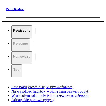
Piotr Rudzki
Powiązane
Polecane
Najnowsze
Tagi
Lato pokrzyżowało szyki przewoźnikom
Na wysokość frachtów wpłyną cena paliwa i popyt
W ubiegłym roku rosły tylko przewozy pasażerskie
Adriatyckie portowe tygrysy