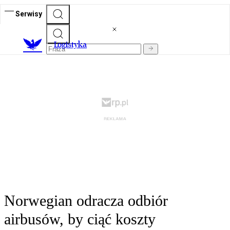
Serwisy
L
ogistyka
Norwegian odracza odbiór
airbusów, by ciąć koszty