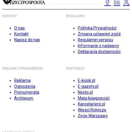
KONTAKT
REGULAMIN
O nas
Polityka Prywatności
Kontakt
Zmiana ustawień zgód
Napisz do nas
Regulamin serwisu
Informacje o nadawcy
Deklaracja dostępności
REKLAMA I PRENUMERATA
PARTNERZY
Reklama
E-kiosk.pl
Ogłoszenia
E-gazety.pl
Prenumerata
Nexto.pl
Archiwum
Mała księgowość
Kancelarierp.pl
Wieści Rolnicze
Życie Warszawy