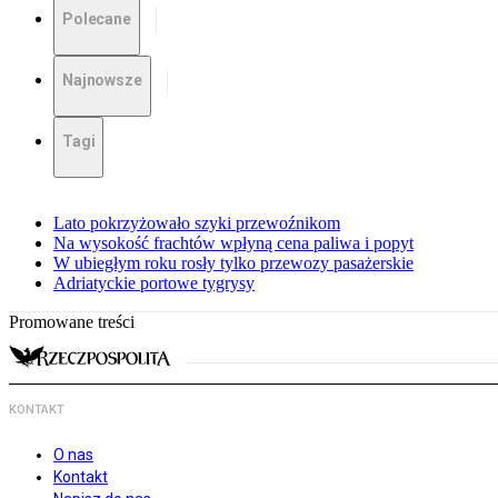
Polecane
Najnowsze
Tagi
Lato pokrzyżowało szyki przewoźnikom
Na wysokość frachtów wpłyną cena paliwa i popyt
W ubiegłym roku rosły tylko przewozy pasażerskie
Adriatyckie portowe tygrysy
Promowane treści
KONTAKT
O nas
Kontakt