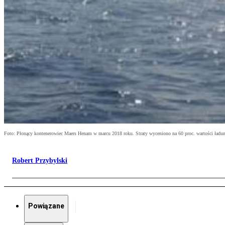
Foto: Płonący kontenerowiec Maers Henam w marcu 2018 roku. Straty wyceniono na 60 proc. wartości ładu
Robert Przybylski
Powiązane