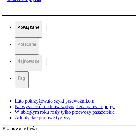
Powiązane
Polecane
Najnowsze
Tagi
Lato pokrzyżowało szyki przewoźnikom
Na wysokość frachtów wpłyną cena paliwa i popyt
W ubiegłym roku rosły tylko przewozy pasażerskie
Adriatyckie portowe tygrysy
Promowane treści