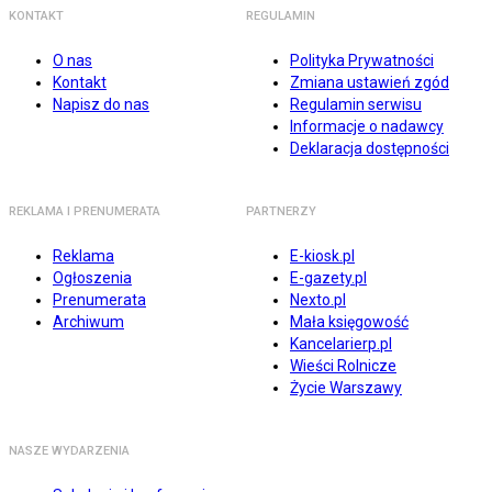
KONTAKT
REGULAMIN
O nas
Polityka Prywatności
Kontakt
Zmiana ustawień zgód
Napisz do nas
Regulamin serwisu
Informacje o nadawcy
Deklaracja dostępności
REKLAMA I PRENUMERATA
PARTNERZY
Reklama
E-kiosk.pl
Ogłoszenia
E-gazety.pl
Prenumerata
Nexto.pl
Archiwum
Mała księgowość
Kancelarierp.pl
Wieści Rolnicze
Życie Warszawy
NASZE WYDARZENIA