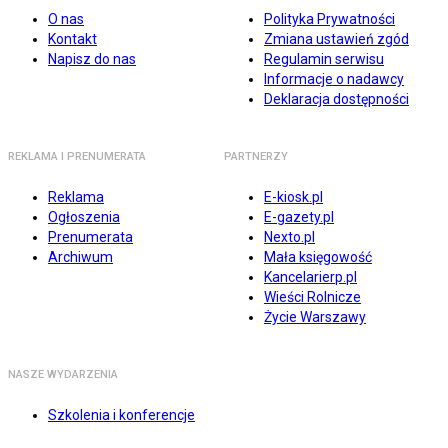
O nas
Polityka Prywatności
Kontakt
Zmiana ustawień zgód
Napisz do nas
Regulamin serwisu
Informacje o nadawcy
Deklaracja dostępności
REKLAMA I PRENUMERATA
PARTNERZY
Reklama
E-kiosk.pl
Ogłoszenia
E-gazety.pl
Prenumerata
Nexto.pl
Archiwum
Mała księgowość
Kancelarierp.pl
Wieści Rolnicze
Życie Warszawy
NASZE WYDARZENIA
Szkolenia i konferencje