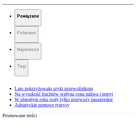
Powiązane
Polecane
Najnowsze
Tagi
Lato pokrzyżowało szyki przewoźnikom
Na wysokość frachtów wpłyną cena paliwa i popyt
W ubiegłym roku rosły tylko przewozy pasażerskie
Adriatyckie portowe tygrysy
Promowane treści