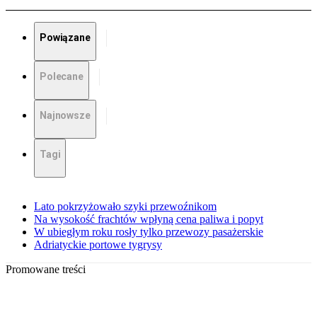
Powiązane
Polecane
Najnowsze
Tagi
Lato pokrzyżowało szyki przewoźnikom
Na wysokość frachtów wpłyną cena paliwa i popyt
W ubiegłym roku rosły tylko przewozy pasażerskie
Adriatyckie portowe tygrysy
Promowane treści