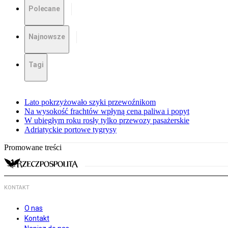
Polecane
Najnowsze
Tagi
Lato pokrzyżowało szyki przewoźnikom
Na wysokość frachtów wpłyną cena paliwa i popyt
W ubiegłym roku rosły tylko przewozy pasażerskie
Adriatyckie portowe tygrysy
Promowane treści
KONTAKT
O nas
Kontakt