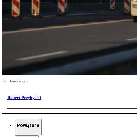
Foto: logistyka.rp.pl
Robert Przybylski
Powiązane