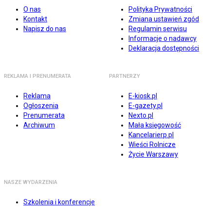
O nas
Polityka Prywatności
Kontakt
Zmiana ustawień zgód
Napisz do nas
Regulamin serwisu
Informacje o nadawcy
Deklaracja dostępności
REKLAMA I PRENUMERATA
PARTNERZY
Reklama
E-kiosk.pl
Ogłoszenia
E-gazety.pl
Prenumerata
Nexto.pl
Archiwum
Mała księgowość
Kancelarierp.pl
Wieści Rolnicze
Życie Warszawy
NASZE WYDARZENIA
Szkolenia i konferencje