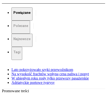
Powiązane
Polecane
Najnowsze
Tagi
Lato pokrzyżowało szyki przewoźnikom
Na wysokość frachtów wpłyną cena paliwa i popyt
W ubiegłym roku rosły tylko przewozy pasażerskie
Adriatyckie portowe tygrysy
Promowane treści