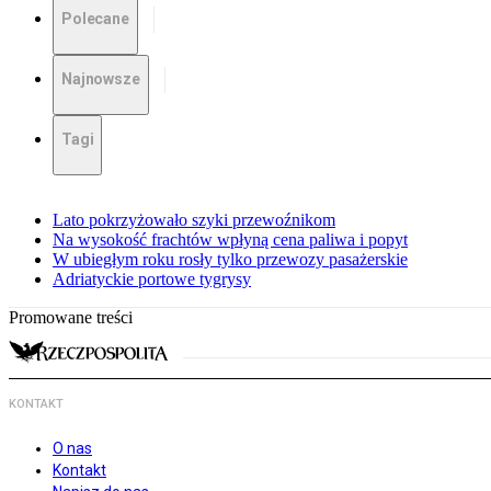
Polecane
Najnowsze
Tagi
Lato pokrzyżowało szyki przewoźnikom
Na wysokość frachtów wpłyną cena paliwa i popyt
W ubiegłym roku rosły tylko przewozy pasażerskie
Adriatyckie portowe tygrysy
Promowane treści
KONTAKT
O nas
Kontakt