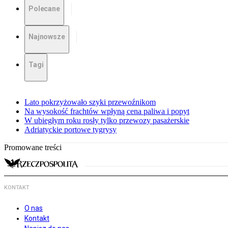
Polecane
Najnowsze
Tagi
Lato pokrzyżowało szyki przewoźnikom
Na wysokość frachtów wpłyną cena paliwa i popyt
W ubiegłym roku rosły tylko przewozy pasażerskie
Adriatyckie portowe tygrysy
Promowane treści
KONTAKT
O nas
Kontakt