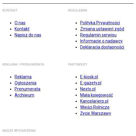
KONTAKT
REGULAMIN
O nas
Polityka Prywatności
Kontakt
Zmiana ustawień zgód
Napisz do nas
Regulamin serwisu
Informacje o nadawcy
Deklaracja dostępności
REKLAMA I PRENUMERATA
PARTNERZY
Reklama
E-kiosk.pl
Ogłoszenia
E-gazety.pl
Prenumerata
Nexto.pl
Archiwum
Mała księgowość
Kancelarierp.pl
Wieści Rolnicze
Życie Warszawy
NASZE WYDARZENIA