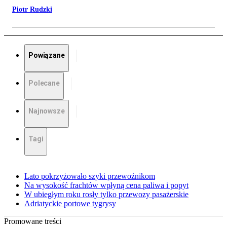
Piotr Rudzki
Powiązane
Polecane
Najnowsze
Tagi
Lato pokrzyżowało szyki przewoźnikom
Na wysokość frachtów wpłyną cena paliwa i popyt
W ubiegłym roku rosły tylko przewozy pasażerskie
Adriatyckie portowe tygrysy
Promowane treści