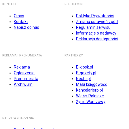
KONTAKT
REGULAMIN
O nas
Polityka Prywatności
Kontakt
Zmiana ustawień zgód
Napisz do nas
Regulamin serwisu
Informacje o nadawcy
Deklaracja dostępności
REKLAMA I PRENUMERATA
PARTNERZY
Reklama
E-kiosk.pl
Ogłoszenia
E-gazety.pl
Prenumerata
Nexto.pl
Archiwum
Mała księgowość
Kancelarierp.pl
Wieści Rolnicze
Życie Warszawy
NASZE WYDARZENIA