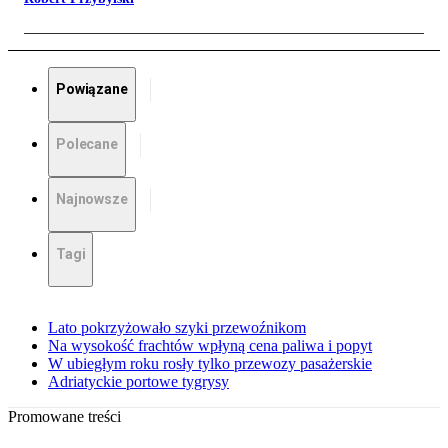
Powiązane
Polecane
Najnowsze
Tagi
Lato pokrzyżowało szyki przewoźnikom
Na wysokość frachtów wpłyną cena paliwa i popyt
W ubiegłym roku rosły tylko przewozy pasażerskie
Adriatyckie portowe tygrysy
Promowane treści