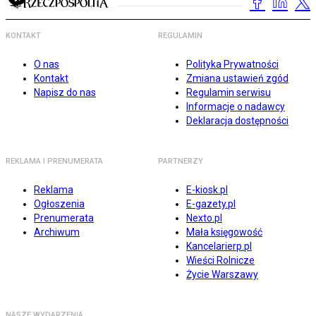
KONTAKT
REGULAMIN
O nas
Polityka Prywatności
Kontakt
Zmiana ustawień zgód
Napisz do nas
Regulamin serwisu
Informacje o nadawcy
Deklaracja dostępności
REKLAMA I PRENUMERATA
PARTNERZY
Reklama
E-kiosk.pl
Ogłoszenia
E-gazety.pl
Prenumerata
Nexto.pl
Archiwum
Mała księgowość
Kancelarierp.pl
Wieści Rolnicze
Życie Warszawy
NASZE WYDARZENIA