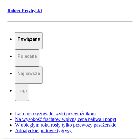
Robert Przybylski
Powiązane
Polecane
Najnowsze
Tagi
Lato pokrzyżowało szyki przewoźnikom
Na wysokość frachtów wpłyną cena paliwa i popyt
W ubiegłym roku rosły tylko przewozy pasażerskie
Adriatyckie portowe tygrysy