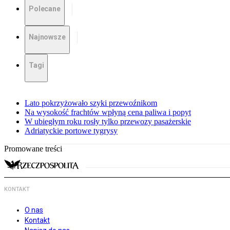
Polecane
Najnowsze
Tagi
Lato pokrzyżowało szyki przewoźnikom
Na wysokość frachtów wpłyną cena paliwa i popyt
W ubiegłym roku rosły tylko przewozy pasażerskie
Adriatyckie portowe tygrysy
Promowane treści
KONTAKT
O nas
Kontakt