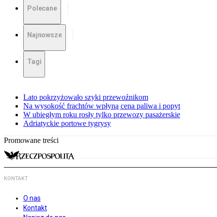
Polecane
Najnowsze
Tagi
Lato pokrzyżowało szyki przewoźnikom
Na wysokość frachtów wpłyną cena paliwa i popyt
W ubiegłym roku rosły tylko przewozy pasażerskie
Adriatyckie portowe tygrysy
Promowane treści
KONTAKT
O nas
Kontakt